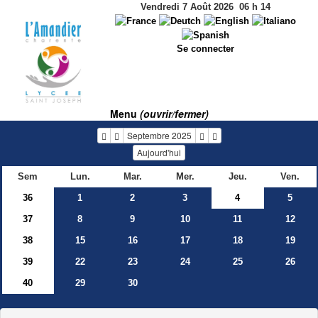
Vendredi 7 Août 2026
06
h
14
Se connecter
Menu
(ouvrir/fermer)
Septembre 2025
Aujourd'hui
Sem
Lun.
Mar.
Mer.
Jeu.
Ven.
36
1
2
3
4
5
37
8
9
10
11
12
38
15
16
17
18
19
39
22
23
24
25
26
40
29
30