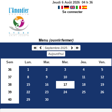
Jeudi 6 Août 2026
04
h
36
Se connecter
Menu
(ouvrir/fermer)
Septembre 2025
Aujourd'hui
Sem
Lun.
Mar.
Mer.
Jeu.
Ven.
36
1
2
3
4
5
37
8
9
10
11
12
38
15
16
17
18
19
39
22
23
24
25
26
40
29
30