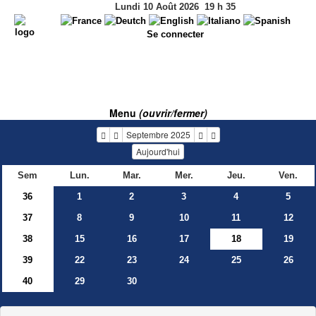
Lundi 10 Août 2026
19
h
35
Se connecter
Menu
(ouvrir/fermer)
Septembre 2025
Aujourd'hui
Sem
Lun.
Mar.
Mer.
Jeu.
Ven.
36
1
2
3
4
5
37
8
9
10
11
12
38
15
16
17
18
19
39
22
23
24
25
26
40
29
30