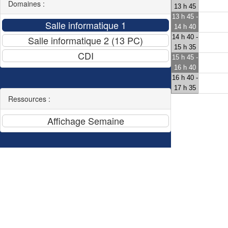
Domaines :
13 h 45
13 h 45 -
14 h 40
14 h 40 -
15 h 35
15 h 45 -
16 h 40
16 h 40 -
17 h 35
Ressources :