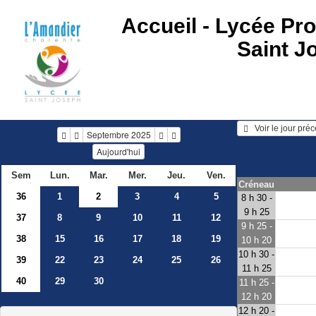
Accueil -
Lycée Pro
Saint J
   Voir le jour pré
Septembre 2025
Aujourd'hui
Sem
Lun.
Mar.
Mer.
Jeu.
Ven.
Créneau
36
1
2
3
4
5
8 h 30 -
9 h 25
37
8
9
10
11
12
9 h 25 -
38
15
16
17
18
19
10 h 20
10 h 30 -
39
22
23
24
25
26
11 h 25
40
29
30
11 h 25 -
12 h 20
12 h 20 -