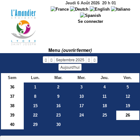
Jeudi 6 Août 2026
20
h
01
Se connecter
Menu
(ouvrir/fermer)
Septembre 2025
Aujourd'hui
Sem
Lun.
Mar.
Mer.
Jeu.
Ven.
36
1
2
3
4
5
37
8
9
10
11
12
38
15
16
17
18
19
39
22
23
24
25
26
40
29
30