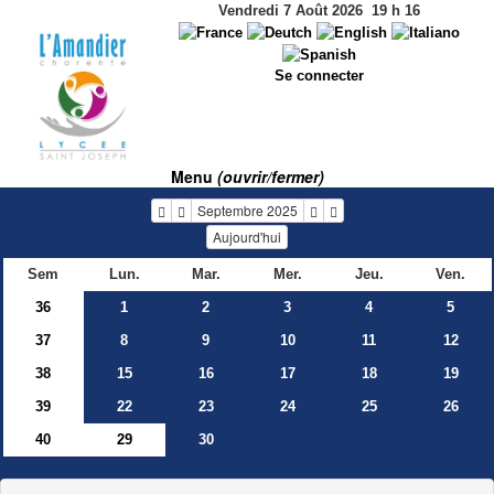
Vendredi 7 Août 2026
19
h
16
Se connecter
Menu
(ouvrir/fermer)
Septembre 2025
Aujourd'hui
Sem
Lun.
Mar.
Mer.
Jeu.
Ven.
36
1
2
3
4
5
37
8
9
10
11
12
38
15
16
17
18
19
39
22
23
24
25
26
40
29
30