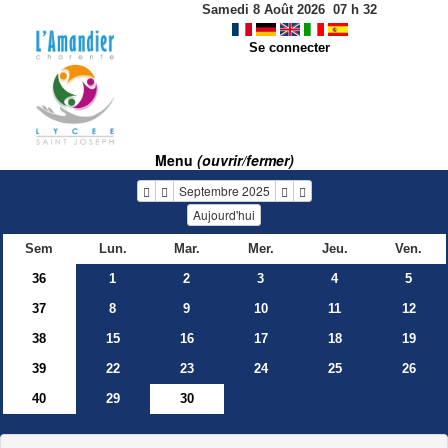
Samedi 8 Août 2026
07
h
32
Se connecter
Menu
(ouvrir/fermer)
Septembre 2025
Aujourd'hui
Sem
Lun.
Mar.
Mer.
Jeu.
Ven.
36
1
2
3
4
5
37
8
9
10
11
12
38
15
16
17
18
19
39
22
23
24
25
26
40
29
30