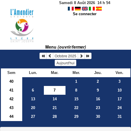
Samedi 8 Août 2026
14
h
54
Se connecter
Menu
(ouvrir/fermer)
Octobre 2025
Aujourd'hui
Sem
Lun.
Mar.
Mer.
Jeu.
Ven.
40
1
2
3
41
6
7
8
9
10
42
13
14
15
16
17
43
20
21
22
23
24
44
27
28
29
30
31