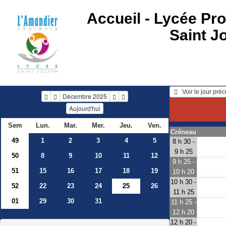
Accueil -
Lycée Pro
Saint J
   Voir le jour pré
Décembre 2025
Aujourd'hui
Sem
Lun.
Mar.
Mer.
Jeu.
Ven.
Créneau
49
1
2
3
4
5
8 h 30 -
9 h 25
50
8
9
10
11
12
9 h 25 -
51
15
16
17
18
19
10 h 20
10 h 30 -
52
22
23
24
25
26
11 h 25
01
29
30
31
11 h 25 -
12 h 20
12 h 20 -