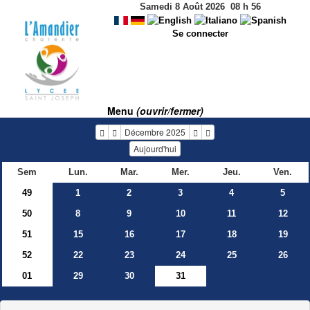
Samedi 8 Août 2026
08
h
56
Se connecter
Menu
(ouvrir/fermer)
Décembre 2025
Aujourd'hui
Sem
Lun.
Mar.
Mer.
Jeu.
Ven.
49
1
2
3
4
5
50
8
9
10
11
12
51
15
16
17
18
19
52
22
23
24
25
26
01
29
30
31