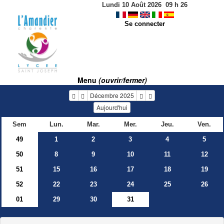
Lundi 10 Août 2026
09
h
26
Se connecter
Menu
(ouvrir/fermer)
Décembre 2025
Aujourd'hui
Sem
Lun.
Mar.
Mer.
Jeu.
Ven.
49
1
2
3
4
5
50
8
9
10
11
12
51
15
16
17
18
19
52
22
23
24
25
26
01
29
30
31