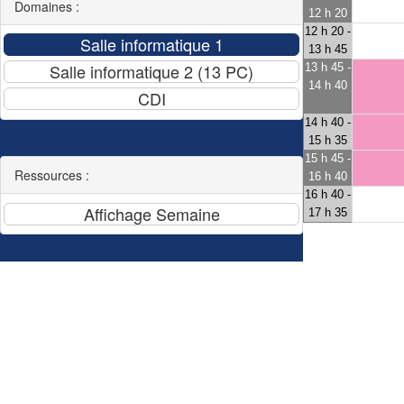
Domaines :
12 h 20
12 h 20 -
13 h 45
13 h 45 -
14 h 40
14 h 40 -
15 h 35
15 h 45 -
Ressources :
16 h 40
16 h 40 -
17 h 35