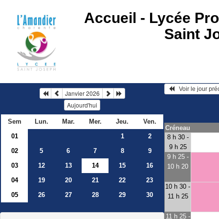
Accueil -
Lycée Pro
Saint J
   Voir le jour pr
Janvier 2026
Aujourd'hui
Sem
Lun.
Mar.
Mer.
Jeu.
Ven.
Créneau
01
1
2
8 h 30 -
9 h 25
02
5
6
7
8
9
9 h 25 -
03
12
13
14
15
16
10 h 20
04
19
20
21
22
23
10 h 30 -
05
26
27
28
29
30
11 h 25
11 h 25 -