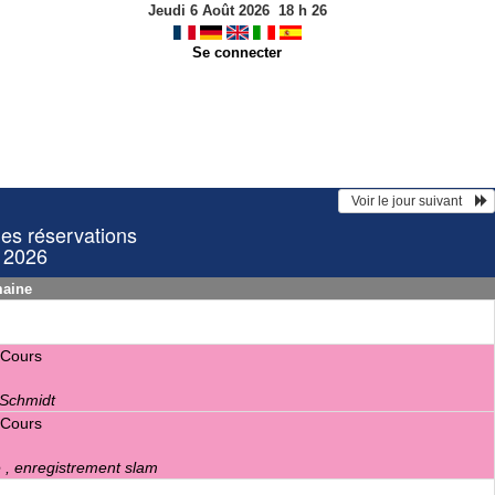
Jeudi 6 Août 2026
18
h
26
Se connecter
  Voir le jour suivant    
les réservations
r 2026
maine
 Cours
 Schmidt
 Cours
e , enregistrement slam