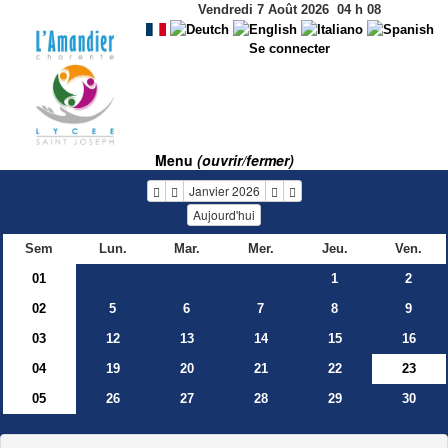
Vendredi 7 Août 2026
04
h
08
Se connecter
Menu
(ouvrir/fermer)
Janvier 2026
Aujourd'hui
Sem
Lun.
Mar.
Mer.
Jeu.
Ven.
01
1
2
02
5
6
7
8
9
03
12
13
14
15
16
04
19
20
21
22
23
05
26
27
28
29
30