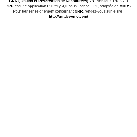
GRR (Gestion et Réservation de Ressources) V3
- Version GRR 3.2.0
GRR
est une application PHP/MySQL sous licence GPL, adaptée de
MRBS
.
Pour tout renseignement concernant
GRR
, rendez-vous sur le site :
http://grr.devome.com/