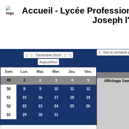
Accueil -
Lycée Profession
Joseph l
Décembre 2025
Aujourd'hui
Sem
Lun.
Mar.
Mer.
Jeu.
Ven.
49
2
3
4
5
1
Affichage Se
50
8
9
10
11
12
51
15
16
17
18
19
52
22
23
24
25
26
01
29
30
31