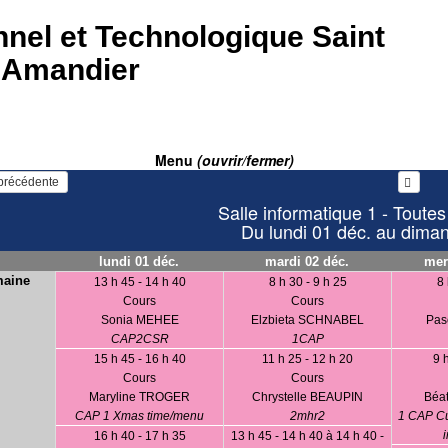
nel et Technologique Saint
'Amandier
Menu
(ouvrir/fermer)
   Voir la semaine précédente 
Salle informatique 1 - Toutes
Du lundi 01 déc. au dima
lundi 01 déc.
mardi 02 déc.
mer
maine
13 h 45 - 14 h 40
8 h 30 - 9 h 25
8 
Cours
Cours
Sonia MEHEE
Elzbieta SCHNABEL
Pas
CAP2CSR
1CAP
15 h 45 - 16 h 40
11 h 25 - 12 h 20
9 
Cours
Cours
Maryline TROGER
Chrystelle BEAUPIN
Béa
CAP 1 Xmas time/menu
2mhr2
1 CAP Cu
i
16 h 40 - 17 h 35
13 h 45 - 14 h 40 à 14 h 40 -