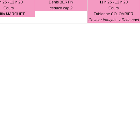
h 25 - 12 h 20
Denis BERTIN
11 h 25 - 12 h 20
Cours
capaco cap 2
Cours
titia MARQUET
Fabienne COLOMBIER
Co inter français - affiche noel