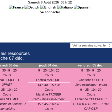
Samedi 8 Août 2026
03
h
12
Se connecter
 Voir la semaine suivante    
 les ressources
nche 07 déc.
credi 03 déc.
jeudi 04 déc.
vendredi 05 déc.
h 30 - 9 h 25
9 h 25 - 10 h 20
8 h 30 - 9 h 25
Cours
Cours
Cours
cal BOUCHET
Laëtitia MARQUET
Charlène OLLIER
3PMET
1ère esthétique - projet
14 h 40 - 15 h 35
h 25 - 10 h 20
Cours
9 h 25 - 10 h 20
Cours
Maryline TROGER
Cours
trice SCHMIDT
CAP 2 Xmas time/ menu
Fabienne COLOMBIER
isine et Service Co
CO INTER DENIS - TERM
15 h 45 - 16 h 40
nter cuisine
CAP C&R
Cours