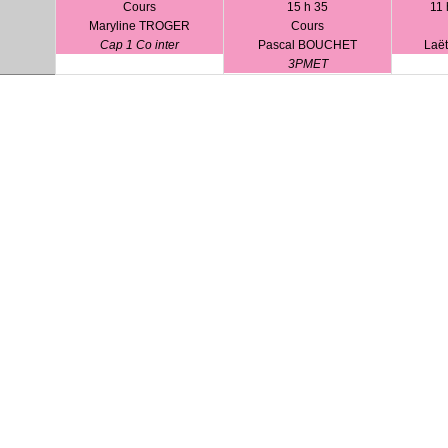
Cours
15 h 35
11 
Maryline TROGER
Cours
Cap 1 Co inter
Pascal BOUCHET
Laë
3PMET