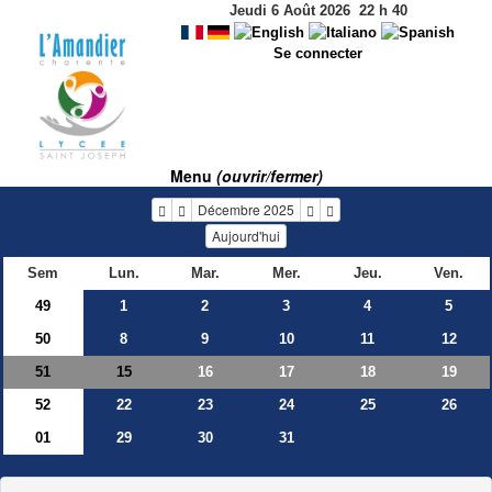
Jeudi 6 Août 2026
22
h
40
Se connecter
Menu
(ouvrir/fermer)
Décembre 2025
Aujourd'hui
Sem
Lun.
Mar.
Mer.
Jeu.
Ven.
49
1
2
3
4
5
50
8
9
10
11
12
51
16
17
18
19
15
52
22
23
24
25
26
01
29
30
31