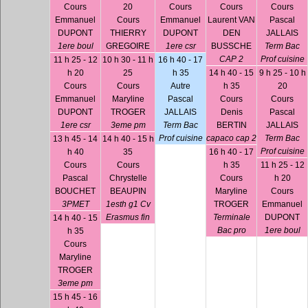
Cours
20
Cours
Cours
Cours
Emmanuel
Cours
Emmanuel
Laurent VAN
Pascal
DUPONT
THIERRY
DUPONT
DEN
JALLAIS
1ere boul
GREGOIRE
1ere csr
BUSSCHE
Term Bac
CAP 2
Prof cuisine
11 h 25 - 12
10 h 30 - 11 h
16 h 40 - 17
h 20
25
h 35
14 h 40 - 15
9 h 25 - 10 h
Cours
Cours
Autre
h 35
20
Emmanuel
Maryline
Pascal
Cours
Cours
DUPONT
TROGER
JALLAIS
Denis
Pascal
1ere csr
3eme pm
Term Bac
BERTIN
JALLAIS
Prof cuisine
capaco cap 2
Term Bac
13 h 45 - 14
14 h 40 - 15 h
Prof cuisine
h 40
35
16 h 40 - 17
Cours
Cours
h 35
11 h 25 - 12
Pascal
Chrystelle
Cours
h 20
BOUCHET
BEAUPIN
Maryline
Cours
3PMET
1esth g1 Cv
TROGER
Emmanuel
Erasmus fin
Terminale
DUPONT
14 h 40 - 15
Bac pro
1ere boul
h 35
Cours
Maryline
TROGER
3eme pm
15 h 45 - 16