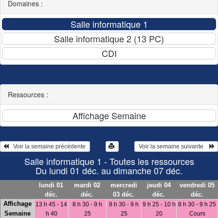
Domaines :
Ressources :
   Voir la semaine précédente 
 Voir la semaine suivante    
Salle informatique 1 - Toutes les ressources
Du lundi 01 déc. au dimanche 07 déc.
lundi 01
mardi 02
mercredi
jeudi 04
vendredi 05
déc.
déc.
03 déc.
déc.
déc.
Affichage
13 h 45 - 14
8 h 30 - 9 h
8 h 30 - 9 h
9 h 25 - 10 h
8 h 30 - 9 h 25
Semaine
h 40
25
25
20
Cours