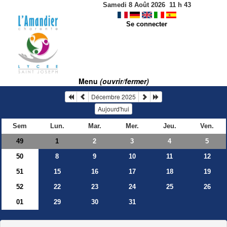
Samedi 8 Août 2026
11
h
43
Se connecter
Menu
(ouvrir/fermer)
Décembre 2025
Aujourd'hui
Sem
Lun.
Mar.
Mer.
Jeu.
Ven.
49
2
3
4
5
1
50
8
9
10
11
12
51
15
16
17
18
19
52
22
23
24
25
26
01
29
30
31