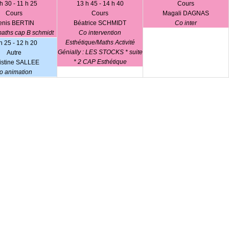
h 30 - 11 h 25
13 h 45 - 14 h 40
Cours
Cours
Cours
Magali DAGNAS
enis BERTIN
Béatrice SCHMIDT
Co inter
maths cap B schmidt
Co intervention
Esthétique/Maths Activité
h 25 - 12 h 20
Génially : LES STOCKS * suite
Autre
* 2 CAP Esthétique
istine SALLEE
o animation