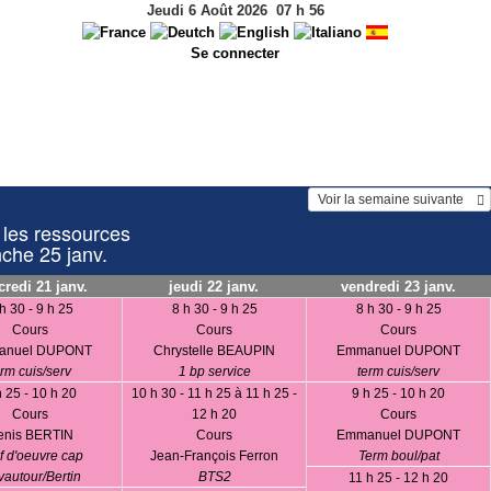
Jeudi 6 Août 2026
07
h
56
Se connecter
 Voir la semaine suivante    
 les ressources
nche 25 janv.
redi 21 janv.
jeudi 22 janv.
vendredi 23 janv.
h 30 - 9 h 25
8 h 30 - 9 h 25
8 h 30 - 9 h 25
Cours
Cours
Cours
anuel DUPONT
Chrystelle BEAUPIN
Emmanuel DUPONT
erm cuis/serv
1 bp service
term cuis/serv
h 25 - 10 h 20
10 h 30 - 11 h 25 à 11 h 25 -
9 h 25 - 10 h 20
Cours
12 h 20
Cours
enis BERTIN
Cours
Emmanuel DUPONT
f d'oeuvre cap
Jean-François Ferron
Term boul/pat
autour/Bertin
BTS2
11 h 25 - 12 h 20