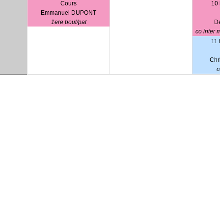
Cours
10 
Emmanuel DUPONT
1ere boul/pat
D
co inter 
11 
Chr
c