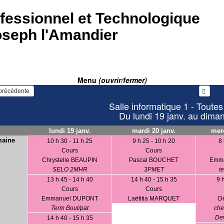
fessionnel et Technologique
oseph l'Amandier
Menu
(ouvrir/fermer)
   Voir la semaine précédente 
Salle informatique 1 - Toutes
Du lundi 19 janv. au dima
lundi 19 janv.
mardi 20 janv.
merc
maine
10 h 30 - 11 h 25
9 h 25 - 10 h 20
8 
Cours
Cours
Chrystelle BEAUPIN
Pascal BOUCHET
Emm
SELO 2MHR
3PMET
t
13 h 45 - 14 h 40
14 h 40 - 15 h 35
9 
Cours
Cours
Emmanuel DUPONT
Laëtitia MARQUET
D
Term Boul/pat
che
Dev
14 h 40 - 15 h 35