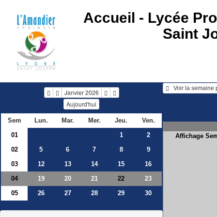
Accueil -
Lycée Pro
Saint J
Janvier 2026
Aujourd'hui
Sem
Lun.
Mar.
Mer.
Jeu.
Ven.
01
1
2
Affichage Se
02
5
6
7
8
9
03
12
13
14
15
16
04
19
20
21
23
22
05
26
27
28
29
30